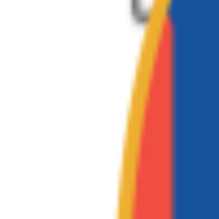
🏟
Allianz Stadium
,
Turin
Apostar en
MatchBook Betting Exchange
Análisis
Momios
Stats
Partido
Tabla
Contexto del Partido
Juventus recibe a Bologna por la este partido de Serie A. Un partido 
Juventus llega en gran momento con 4 victorias, 1 empate y 0 derrotas
En los últimos 5 enfrentamientos directos, Juventus tiene ventaja hist
Juventus, 4° con 60 puntos, recibe a Bologna que marcha 8° con 48 p
Forma Reciente —
Juventus
W
W
D
W
W
Atalanta
0
–
1
Juventus
2026-04-11
Juventus
2
–
0
Genoa
2026-04-06
Juventus
1
–
1
Sassuolo
2026-03-21
Udinese
0
–
1
Juventus
2026-03-14
Juventus
4
–
0
Pisa
2026-03-07
GF:
55
| GC:
29