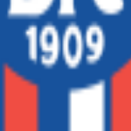
que puede mover la tabla de posiciones.
 en sus últimos 5 partidos. Bologna con buena racha con 3 victorias, 0
órica con 1 victoria contra 0 de Bologna y 4 empates.
untos.