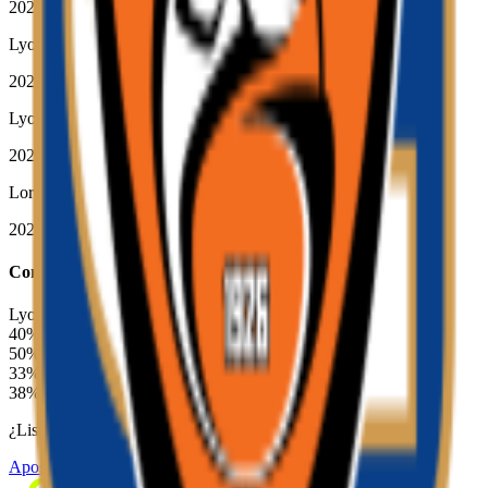
2024-03-09
Lyon
3
–
3
Lorient
2023-10-08
Lyon
0
–
0
Lorient
2023-03-05
Lorient
3
–
1
Lyon
2022-09-07
Comparación
Lyon
vs
Lorient
40%
%
Ataque
60%
%
50%
%
Defensa
50%
%
33%
%
Forma
67%
%
38%
%
H2H
62%
%
¿Listo para apostar en este partido?
Apostar en
MatchBook Betting Exchange