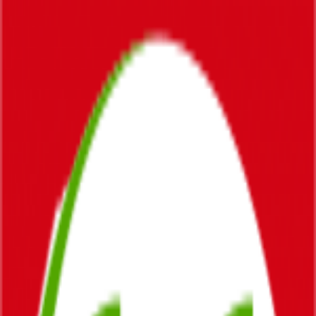
Inicio
Previas
Promos
Reviews
Posiciones
Open main menu
Bundesliga
Union Berlin
vs
VfL Wolfsburg
sábado, 18 de abril de 2026
,
07:30 a.m.
(hora México)