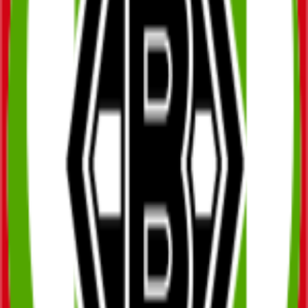
L
L
L
D
L
VfL Wolfsburg
1
–
2
Eintracht Frankfurt
2026-04-11
Bayer Leverkusen
6
–
3
VfL Wolfsburg
2026-04-04
VfL Wolfsburg
0
–
1
Werder Bremen
2026-03-21
1899 Hoffenheim
1
–
1
VfL Wolfsburg
2026-03-14
VfL Wolfsburg
1
–
2
Hamburger SV
2026-03-07
GF:
41
| GC:
66
Forma Reciente —
Borussia Mönchengladbach
D
L
D
D
W
Borussia Mönchengladbach
1
–
1
FSV Mainz 05
2026-04-19
RB Leipzig
1
–
0
Borussia Mönchengladbach
2026-04-11
Borussia Mönchengladbach
2
–
2
1. FC Heidenheim
2026-04-04
1. FC Köln
3
–
3
Borussia Mönchengladbach
2026-03-21
Borussia Mönchengladbach
2
–
0
FC St. Pauli
2026-03-13
GF:
35
| GC:
49
Head to Head
Borussia Mönchengladbach
1
–
3
VfL Wolfsburg
2025-12-13