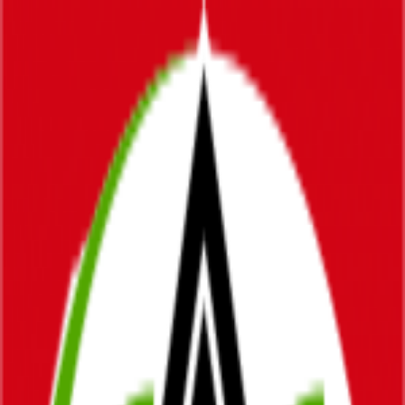
Inicio
Previas
Promos
Reviews
Posiciones
Open main menu
Bundesliga
VfL Wolfsburg
vs
Borussia Mönchengladbach
sábado, 25 de abril de 2026
,
07:30 a.m.
(hora México)