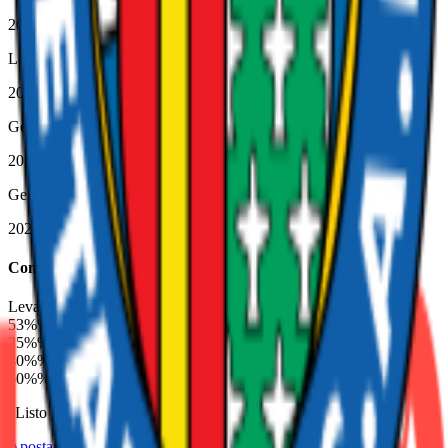
2023-01-03
Levante
0
–
0
Getafe
2022-07-24
Getafe
0
–
0
Levante
2022-07-24
Getafe
3
–
0
Levante
2022-02-04
Comparación
Levante
vs
Getafe
53%
%
Ataque
47%
%
25%
%
Defensa
75%
%
40%
%
Forma
60%
%
50%
%
H2H
50%
%
¿Listo para apostar en este partido?
Apostar en
MatchBook Betting Exchange