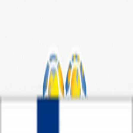
Inicio
Previas
Promos
Reviews
Posiciones
Open main menu
Friendlies
Germany
vs
Finland
domingo, 31 de mayo de 2026
,
12:45 p.m.
(hora México)