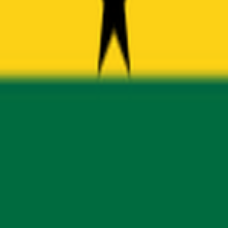
Forma Reciente —
Ghana
L
L
L
L
L
Mexico
2
–
0
Ghana
2026-05-23
Germany
2
–
1
Ghana
2026-03-30
Austria
5
–
1
Ghana
2026-03-27
South Korea
1
–
0
Ghana
2025-11-18
Japan
2
–
0
Ghana
2025-11-14
GF:
2
| GC:
9
Comparación
Wales
vs
Ghana
33%
%
Ataque
67%
%
90%
%
Defensa
10%
%
100%
%
Forma
0%
%
0%
%
H2H
0%
%
¿Listo para apostar en este partido?
Apostar en
MatchBook Betting Exchange
Contacto