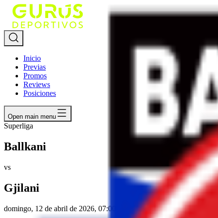
Inicio
Previas
Promos
Reviews
Posiciones
Open main menu
Superliga
Ballkani
vs
Gjilani
domingo, 12 de abril de 2026
,
07:00 a.m.
(hora México)