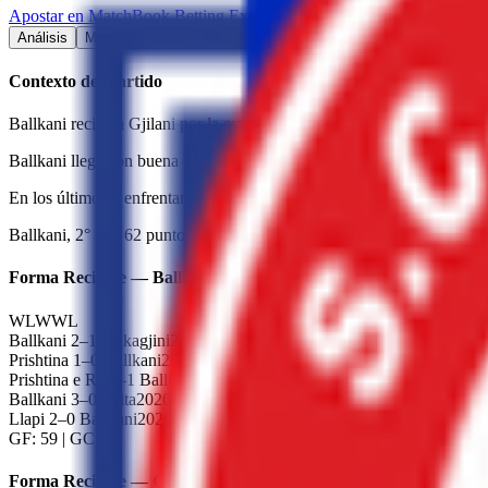
Apostar en
MatchBook Betting Exchange
Análisis
Momios
Stats
Partido
Tabla
Contexto del Partido
Ballkani recibe a Gjilani por la este partido de Superliga. Un partido
Ballkani llega con buena racha con 3 victorias, 0 empates y 2 derrotas
En los últimos 5 enfrentamientos directos, Ballkani tiene ventaja histó
Ballkani, 2° con 62 puntos, recibe a Gjilani que marcha 5° con 51 pun
Forma Reciente —
Ballkani
W
L
W
W
L
Ballkani
2
–
1
Dukagjini
2026-04-04
Prishtina
1
–
0
Ballkani
2026-03-21
Prishtina e Re
0
–
1
Ballkani
2026-03-18
Ballkani
3
–
0
Drita
2026-03-15
Llapi
2
–
0
Ballkani
2026-03-09
GF:
59
| GC:
40
Forma Reciente —
Gjilani