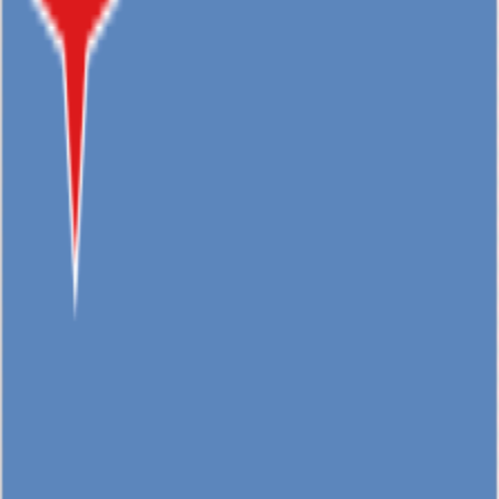
🏟
Stadion Ergilio Hato
,
Willemstad
Apostar en
MatchBook Betting Exchange
Análisis
Momios
Stats
Partido
Tabla
Contexto del Partido
Curaçao recibe a Aruba por la este partido de Friendlies. Un partido
que puede mover la tabla de posiciones.
Curaçao llega con serias dificultades con 1 victoria, 1 empate y 3
derrotas en sus últimos 5 partidos. Aruba con buena racha con 3
victorias, 1 empate y 1 derrota en el mismo periodo.
En los últimos 1 enfrentamientos directos, Curaçao tiene ventaja
histórica con 1 victoria contra 0 de Aruba.
Forma Reciente —
Curaçao
L
L
L
D
W
Scotland
4
–
1
Curaçao
2026-05-30
Australia
5
–
1
Curaçao
2026-03-31
China
2
–
0
Curaçao
2026-03-27
Jamaica
0
–
0
Curaçao
2025-11-19