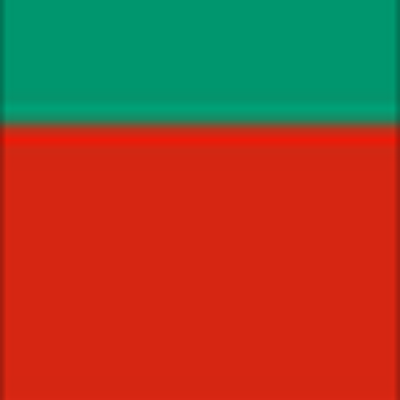
Forma Reciente —
Bulgaria
L
W
W
W
L
Bulgaria
0
–
1
Montenegro
2026-06-01
Indonesia
0
–
1
Bulgaria
2026-03-30
Solomon Islands
2
–
10
Bulgaria
2026-03-27
Bulgaria
2
–
1
Georgia
2025-11-18
Türkiye
2
–
0
Bulgaria
2025-11-15
GF:
0
| GC:
1
Comparación
Moldova
vs
Bulgaria
100%
%
Ataque
0%
%
17%
%
Defensa
83%
%
0%
%
Forma
0%
%
0%
%
H2H
0%
%
¿Listo para apostar en este partido?
Apostar en
MatchBook Betting Exchange
Contacto