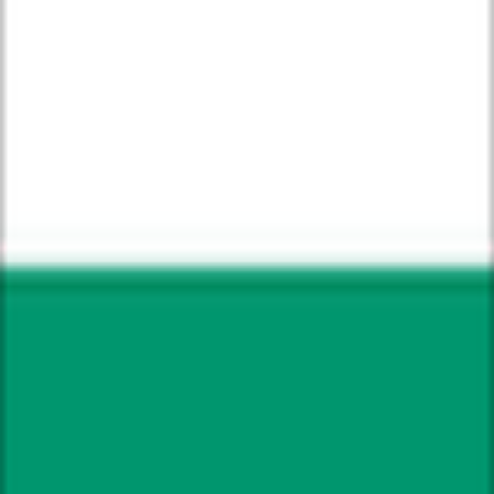
🏟
Stadionul Zimbru
,
Apostar en
MatchBook Betting Exchange
Análisis
Momios
Stats
Partido
Tabla
Contexto del Partido
Moldova recibe a Bulgaria por la este partido de Friendlies. Un
partido que puede mover la tabla de posiciones.
Moldova llega en crisis de resultados con 0 victorias, 1 empate y 4
derrotas en sus últimos 5 partidos. Bulgaria con buena racha con 3
victorias, 0 empates y 2 derrotas en el mismo periodo.
Forma Reciente —
Moldova
L
L
L
L
D
Cyprus
3
–
2
Moldova
2026-03-30
Moldova
0
–
2
Lithuania
2026-03-26
Israel
4
–
1
Moldova
2025-11-16
Moldova
0
–
2
Italy
2025-11-13
Estonia
1
–
1
Moldova
2025-10-14
GF:
2
| GC:
5