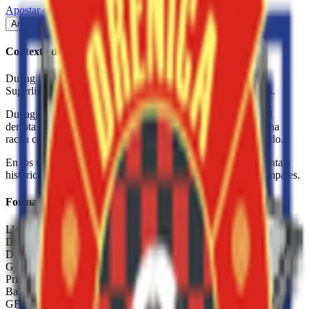
Apostar en
MatchBook Betting Exchange
Análisis
Momios
Stats
Partido
Tabla
Contexto del Partido
Dukagjini recibe a Drenica Skënderaj por la este partido de
Superliga. Un partido que puede mover la tabla de posiciones.
Dukagjini llega con buena racha con 3 victorias, 1 empate y 1
derrota en sus últimos 5 partidos. Drenica Skënderaj con buena
racha con 3 victorias, 1 empate y 1 derrota en el mismo periodo.
En los últimos 5 enfrentamientos directos, Dukagjini tiene ventaja
histórica con 3 victorias contra 0 de Drenica Skënderaj y 2 empates.
Forma Reciente —
Dukagjini
L
W
W
D
W
Dukagjini
0
–
1
Malisheva
2026-04-26
Dukagjini
3
–
2
Ballkani
2026-04-22
Gjilani
2
–
3
Dukagjini
2026-04-19
Prishtina
1
–
1
Dukagjini
2026-04-13
Ballkani
0
–
3
Dukagjini
2026-04-08
GF:
35
| GC:
45