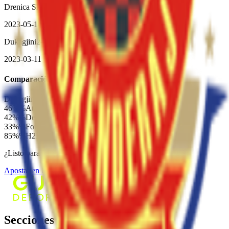
Drenica Skënderaj
1
–
4
Dukagjini
2023-05-14
Dukagjini
2
–
0
Drenica Skënderaj
2023-03-11
Comparación
Dukagjini
vs
Drenica Skënderaj
46%
%
Ataque
54%
%
42%
%
Defensa
58%
%
33%
%
Forma
67%
%
85%
%
H2H
15%
%
¿Listo para apostar en este partido?
Apostar en
MatchBook Betting Exchange
Contacto
Secciones