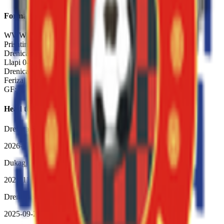
Forma Reciente —
Drenica Skënderaj
W
W
W
D
L
Prishtina e Re
2
–
3
Drenica Skënderaj
2026-04-25
Drenica Skënderaj
1
–
0
Drita
2026-04-19
Llapi
0
–
1
Drenica Skënderaj
2026-04-12
Drenica Skënderaj
2
–
2
Prishtina
2026-04-05
Ferizaj
1
–
0
Drenica Skënderaj
2026-03-21
GF:
0
| GC:
0
Head to Head
Drenica Skënderaj
2
–
2
Dukagjini
2026-03-08
Dukagjini
3
–
0
Drenica Skënderaj
2025-11-23
Drenica Skënderaj
1
–
1
Dukagjini
2025-09-21