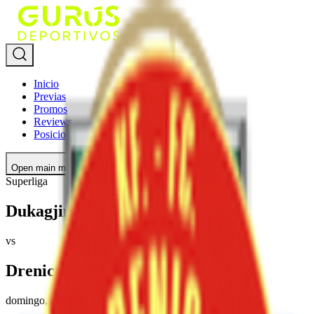
Inicio
Previas
Promos
Reviews
Posiciones
Open main menu
Superliga
Dukagjini
vs
Drenica Skënderaj
domingo, 3 de mayo de 2026
,
07:00 a.m.
(hora México)