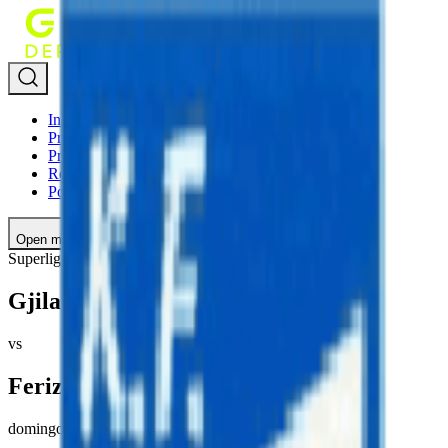
Inicio
Previas
Promos
Reviews
Posiciones
Open main menu
Superliga
Gjilani
vs
Ferizaj
domingo, 3 de mayo de 2026
,
07:00 a.m.
(hora México)