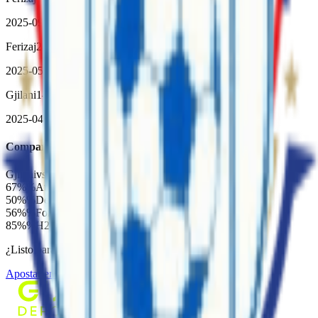
2025-09-21
Ferizaj
2
–
2
Gjilani
2025-05-25
Gjilani
1
–
0
Ferizaj
2025-04-05
Comparación
Gjilani
vs
Ferizaj
67%
%
Ataque
33%
%
50%
%
Defensa
50%
%
56%
%
Forma
44%
%
85%
%
H2H
15%
%
¿Listo para apostar en este partido?
Apostar en
MatchBook Betting Exchange
Contacto