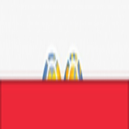
Inicio
Previas
Promos
Reviews
Posiciones
Open main menu
Friendlies
Hungary U17
vs
Austria U17
miércoles, 20 de mayo de 2026
,
05:00 a.m.
(hora México)