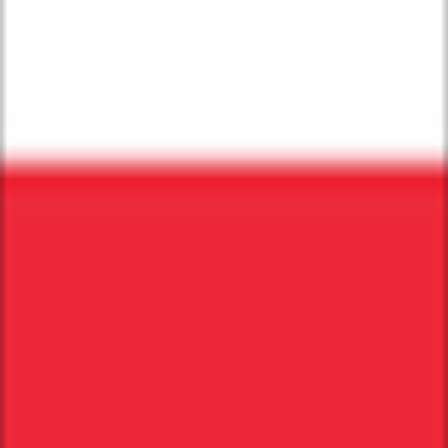
GF:
5
| GC:
3
Forma Reciente —
Austria U17
L
D
D
L
W
Denmark U17
6
–
2
Austria U17
2026-03-31
Czech Republic U17
1
–
1
Austria U17
2026-03-28
Austria U17
0
–
0
Kazakhstan U17
2026-03-25
Portugal U17
1
–
0
Austria U17
2025-11-27
Austria U17
2
–
0
Italy U17
2025-11-24
GF:
0
| GC:
0
Comparación
Hungary U17
vs
Austria U17
100%
%
Ataque
0%
%
0%
%
Defensa
100%
%
100%
%
Forma
0%
%
0%
%
H2H
0%
%
¿Listo para apostar en este partido?
Apostar en
MatchBook Betting Exchange