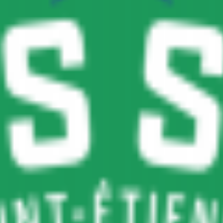
 que puede mover la tabla de posiciones.
rotas en sus últimos 5 partidos. Saint Etienne con serias dificultades co
 con 5 victorias contra 0 de Saint Etienne.