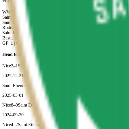
Forma Reciente —
Saint Etienne
W
W
L
L
L
Saint Etienne
0
–
0
Rodez
2026-05-15
Saint Etienne
5
–
0
Amiens
2026-05-09
Rodez
2
–
1
Saint Etienne
2026-05-02
Saint Etienne
0
–
3
Estac Troyes
2026-04-25
Bastia
2
–
0
Saint Etienne
2026-04-18
GF:
1
| GC:
0
Head to Head
Nice
2
–
1
Saint Etienne
2025-12-21
Saint Etienne
1
–
3
Nice
2025-03-01
Nice
8
–
0
Saint Etienne
2024-09-20
Nice
4
–
2
Saint Etienne