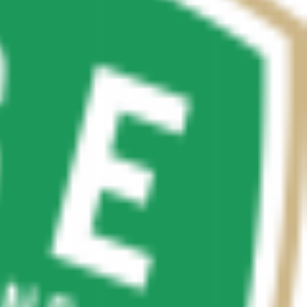
n 2 victorias, 0 empates y 3 derrotas en el mismo periodo.