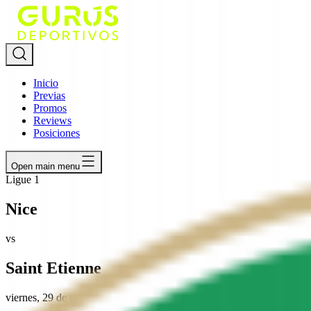
Inicio
Previas
Promos
Reviews
Posiciones
Open main menu
Ligue 1
Nice
vs
Saint Etienne
viernes, 29 de mayo de 2026
,
12:45 p.m.
(hora México)