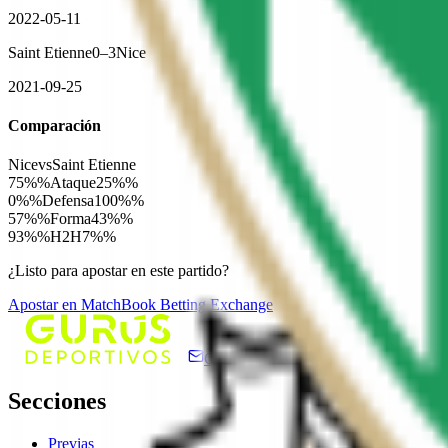
2022-05-11
Saint Etienne
0
–
3
Nice
2021-09-25
Comparación
Nice
vs
Saint Etienne
75%
%
Ataque
25%
%
0%
%
Defensa
100%
%
57%
%
Forma
43%
%
93%
%
H2H
7%
%
¿Listo para apostar en este partido?
Apostar en
MatchBook Betting Exchange
Contacto
Secciones
Previas