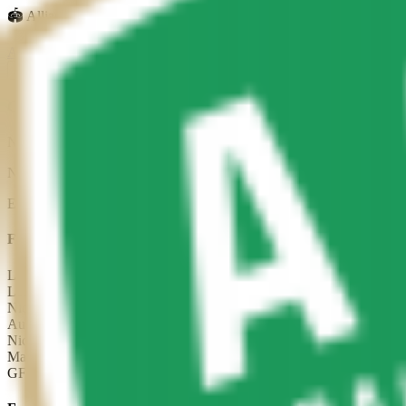
🏟
Allianz Riviera
,
Nice
Apostar en
MatchBook Betting Exchange
Análisis
Momios
Stats
Partido
Tabla
Contexto del Partido
Nice recibe a Saint Etienne por la este partido de Ligue 1. Un partido
Nice llega sin encontrar regularidad con 0 victorias, 3 empates y 2 der
En los últimos 5 enfrentamientos directos, Nice tiene ventaja histórica
Forma Reciente —
Nice
L
D
L
D
D
Lens
3
–
1
Nice
2026-05-22
Nice
0
–
0
Metz
2026-05-17
Auxerre
2
–
1
Nice
2026-05-10
Nice
1
–
1
Lens
2026-05-02
Marseille
1
–
1
Nice
2026-04-26
GF:
37
| GC:
60