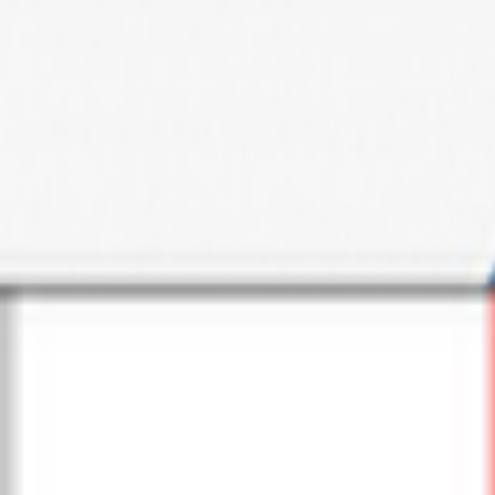
Inicio
Previas
Promos
Reviews
Posiciones
Open main menu
Friendlies
Uganda
vs
Madagascar
lunes, 8 de junio de 2026
,
06:00 a.m.
(hora México)