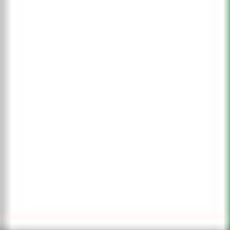
Equatorial Guinea
1
–
1
Madagascar
2026-03-31
Kyrgyzstan
2
–
5
Madagascar
2026-03-28
Madagascar
2
–
0
Equatorial Guinea
2025-11-17
Mali
4
–
1
Madagascar
2025-10-12
GF:
6
| GC:
3
Comparación
Uganda
vs
Madagascar
0%
%
Ataque
100%
%
100%
%
Defensa
0%
%
0%
%
Forma
100%
%
0%
%
H2H
0%
%
¿Listo para apostar en este partido?
Apostar en
MatchBook Betting Exchange
Contacto
Secciones
Previas