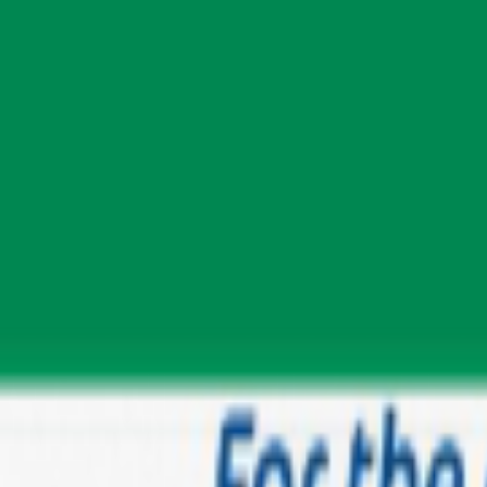
Benin
0
–
0
Togo
2019-07-28
Comparación
Togo
vs
Benin
57%
%
Ataque
43%
%
25%
%
Defensa
75%
%
42%
%
Forma
58%
%
75%
%
H2H
25%
%
¿Listo para apostar en este partido?
Apostar en
MatchBook Betting Exchange
Contacto
Secciones
Previas
Promos
Reviews