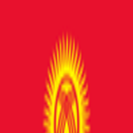
🏟
Sav Stadyumu
,
Apostar en
MatchBook Betting Exchange
Análisis
Momios
Stats
Partido
Tabla
Contexto del Partido
Azerbaijan U21 recibe a Kyrgyz Republic U20 por la este partido
de Friendlies. Un partido que puede mover la tabla de posiciones.
Azerbaijan U21 llega con ligera ventaja en resultados con 2
victorias, 2 empates y 1 derrota en sus últimos 5 partidos. Kyrgyz
Republic U20 con buena racha con 3 victorias, 1 empate y 1 derrota
en el mismo periodo.
Forma Reciente —
Azerbaijan U21
W
D
L
W
D
Azerbaijan U21
3
–
0
Bahrain U20
2026-06-06
Bulgaria U21
0
–
0
Azerbaijan U21
2026-03-31
Azerbaijan U21
0
–
4
Portugal U21
2026-03-27
Gibraltar U21
0
–
1
Azerbaijan U21
2025-11-18
Azerbaijan U21
3
–
3
Scotland U21
2025-10-14